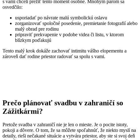
s vami chceli prežiť tento moment osobne. Mnohým párom sa
osvedčilo:
usporiadať po návrate malú symbolickú oslavu
zorganizovať spoločné posedenie, premietanie fotografií alebo
malý obrad pre rodinu
pripraviť prekvapenie v podobe videa či listu, v ktorom
blízkym poďakujú
Tento malý krok dokáže zachovať intimitu vášho elopementu a
zároveň dať rodine priestor radovať sa spolu s vami.
Prečo plánovať svadbu v zahraničí so
Zážitkármi?
Pretože svadba v zahraničí nie je len o mieste. Je o pocite istoty,
pokoji a dôvere. O tom, že sa môžete spoľahnúť, že niekto myslí na
detaily, rieši nečakané situácie a vytvára priestor, aby ste si svoj deň