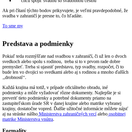
chcú spojiť svadbu so svadobnou cestou
Ak pri čítaní týchto bodov prikyvujete, je veľmi pravdepodobné, že
svadba v zahraničí je presne to, čo hľadáte.
To sme my
Predstava a podmienky
Pokiaľ teda rozmýšľate nad svadbou v zahraničí, či už len o dvoch
svedkoch alebo spolu s rodinou, treba si to v prvom rade dobre
premyslieť. Treba si ujasniť predstavu, typ svadby, rozpočet, či to
bude len vo dvojici so svedkami alebo aj s rodinou a mnoho ďalších
‚,drobností‘‘.
Každá krajina má totiž, v prípade oficiálneho obradu, iné
podmienky a môže vyžadovať rôzne dokumenty. Najlepšie je si
preveriť tieto podmienky a potrebné dokumenty priamo na
zastupiteľskom úrade SR v danej krajine alebo matrike vybranej
krajiny, dostatočne vopred. Ďalšie užitočné informácie môžete nájsť
aj na stránke nášho
Ministerstva zahraničných vecí
alebo
osobitnej
matrike Ministerstva vnútra
.
Formality