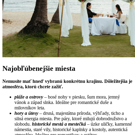
Najobľúbenejšie miesta
Nemusíte mať hneď vybranú konkrétnu krajinu. Dôležitejšia je
atmosféra, ktorú chcete zažiť.
pláže a ostrovy
– bosé nohy v piesku, šum mora, jemný
vánok a západ slnka. Ideálne pre romantické duše a
milovníkov leta.
hory a útesy
– drsná, majestátna príroda, výhľady, ticho a
silná energia miesta. Pre páry, ktoré milujú dobrodružstvo a
slobodu.
h
istorické mestá a mestečká
– úzke uličky, kamenné
námestia, staré vily, historické kaplnky a kostoly, autentická
atmosféra. Ideálne pre romantikov a estétov.