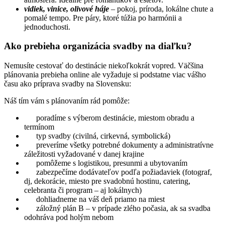
vidiek, vinice, olivové háje
– pokoj, príroda, lokálne chute a
pomalé tempo. Pre páry, ktoré túžia po harmónii a
jednoduchosti.
Ako prebieha organizácia svadby na diaľku?
Nemusíte cestovať do destinácie niekoľkokrát vopred. Väčšina
plánovania prebieha online ale vyžaduje si podstatne viac vášho
času ako príprava svadby na Slovensku:
Náš tím vám s plánovaním rád pomôže:
poradíme s výberom destinácie, miestom obradu a
termínom
typ svadby (civilná, cirkevná, symbolická)
preveríme všetky potrebné dokumenty a administratívne
záležitosti vyžadované v danej krajine
pomôžeme s logistikou, presunmi a ubytovaním
zabezpečíme dodávateľov podľa požiadaviek (fotograf,
dj, dekorácie, miesto pre svadobnú hostinu, catering,
celebranta či program – aj lokálnych)
dohliadneme na váš deň priamo na miest
záložný plán B – v prípade zlého počasia, ak sa svadba
odohráva pod holým nebom