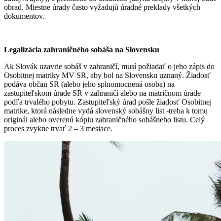
obrad. Miestne úrady často vyžadujú úradné preklady všetkých
dokumentov.
Legalizácia zahraničného sobáša na Slovensku
Ak Slovák uzavrie sobáš v zahraničí, musí požiadať o jeho zápis do
Osobitnej matriky MV SR, aby bol na Slovensku uznaný. Žiadosť
podáva občan SR (alebo jeho splnomocnená osoba) na
zastupiteľskom úrade SR v zahraničí alebo na matričnom úrade
podľa trvalého pobytu. Zastupiteľský úrad pošle žiadosť Osobitnej
matrike, ktorá následne vydá slovenský sobášny list -treba k tomu
originál alebo overenú kópiu zahraničného sobášneho listu. Celý
proces zvykne trvať 2 – 3 mesiace.