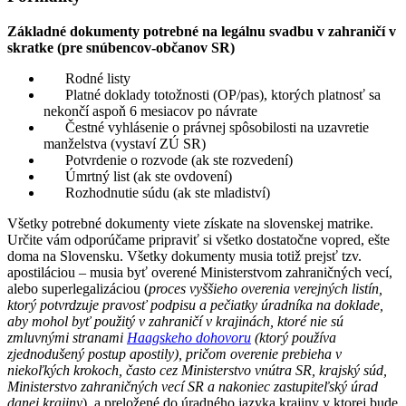
Základné dokumenty potrebné na legálnu svadbu v zahraničí v
skratke (pre snúbencov-občanov SR)
Rodné listy
Platné doklady totožnosti (OP/pas), ktorých platnosť sa
nekončí aspoň 6 mesiacov po návrate
Čestné vyhlásenie o právnej spôsobilosti na uzavretie
manželstva (vystaví ZÚ SR)
Potvrdenie o rozvode (ak ste rozvedení)
Úmrtný list (ak ste ovdovení)
Rozhodnutie súdu (ak ste mladiství)
Všetky potrebné dokumenty viete získate na slovenskej matrike.
Určite vám odporúčame pripraviť si všetko dostatočne vopred, ešte
doma na Slovensku. Všetky dokumenty musia totiž prejsť tzv.
apostiláciou – musia byť overené Ministerstvom zahraničných vecí,
alebo superlegalizáciou (
proces vyššieho overenia verejných listín,
ktorý potvrdzuje pravosť podpisu a pečiatky úradníka na doklade,
aby mohol byť použitý v zahraničí v krajinách, ktoré nie sú
zmluvnými stranami
Haagskeho dohovoru
(ktorý používa
zjednodušený postup apostily), pričom overenie prebieha v
niekoľkých krokoch, často cez Ministerstvo vnútra SR, krajský súd,
Ministerstvo zahraničných vecí SR a nakoniec zastupiteľský úrad
danej krajiny
), a preložené do úradného jazyka krajiny v ktorej bude