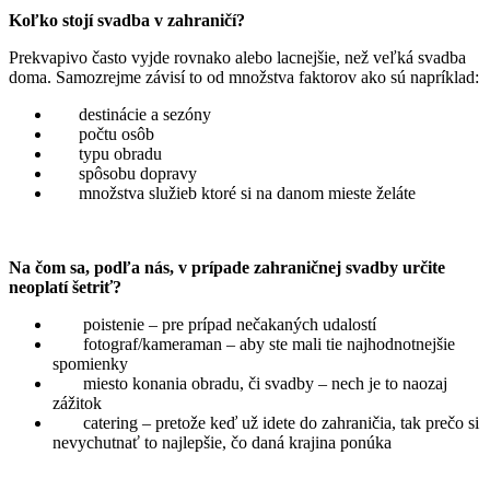
Koľko stojí svadba v zahraničí?
Prekvapivo často vyjde rovnako alebo lacnejšie, než veľká svadba
doma. Samozrejme závisí to od množstva faktorov ako sú napríklad:
destinácie a sezóny
počtu osôb
typu obradu
spôsobu dopravy
množstva služieb ktoré si na danom mieste želáte
Na čom sa, podľa nás, v prípade zahraničnej svadby určite
neoplatí šetriť?
poistenie – pre prípad nečakaných udalostí
fotograf/kameraman – aby ste mali tie najhodnotnejšie
spomienky
miesto konania obradu, či svadby – nech je to naozaj
zážitok
catering – pretože keď už idete do zahraničia, tak prečo si
nevychutnať to najlepšie, čo daná krajina ponúka