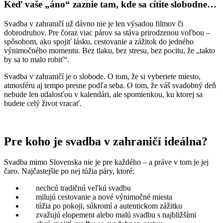
Keď vaše „áno“ zaznie tam, kde sa cítite slobodne…
Svadba v zahraničí už dávno nie je len výsadou filmov či
dobrodruhov. Pre čoraz viac párov sa stáva prirodzenou voľbou –
spôsobom, ako spojiť lásku, cestovanie a zážitok do jedného
výnimočného momentu. Bez tlaku, bez stresu, bez pocitu, že „takto
by sa to malo robiť“.
Svadba v zahraničí je o slobode. O tom, že si vyberiete miesto,
atmosféru aj tempo presne podľa seba. O tom, že váš svadobný deň
nebude len udalosťou v kalendári, ale spomienkou, ku ktorej sa
budete celý život vracať.
Pre koho je svadba v zahraničí ideálna?
Svadba mimo Slovenska nie je pre každého – a práve v tom je jej
čaro. Najčastejšie po nej túžia páry, ktoré:
nechcú tradičnú veľkú svadbu
milujú cestovanie a nové výnimočné miesta
túžia po pokoji, súkromí a autentickom zážitku
zvažujú elopement alebo malú svadbu s najbližšími