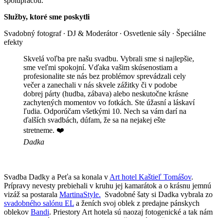
spoluprácou.
Služby, ktoré sme poskytli
Svadobný fotograf ∙ DJ & Moderátor ∙ Osvetlenie sály ∙ Špeciálne
efekty
Skvelá voľba pre našu svadbu. Vybrali sme si najlepšie,
sme veľmi spokojní. Vďaka vašim skúsenostiam a
profesionalite ste nás bez problémov sprevádzali cely
večer a zanechali v nás skvele zážitky či v podobe
dobrej párty (hudba, zábava) alebo neskutočne krásne
zachytených momentov vo fotkách. Ste úžasní a láskaví
ľudia. Odporúčam všetkými 10. Nech sa vám darí na
ďalších svadbách, dúfam, že sa na nejakej ešte
stretneme. ❤️
Dadka
Svadba Dadky a Peťa sa konala v
Art hotel Kaštieľ Tomášov
.
Prípravy nevesty prebiehali v kruhu jej kamarátok a o krásnu jemnú
vizáž sa postarala
MartinaStyle.
Svadobné šaty si Dadka vybrala zo
svadobného salónu EL
a ženích svoj oblek z predajne pánskych
oblekov
Bandi
. Priestory Art hotela sú naozaj fotogenické a tak nám