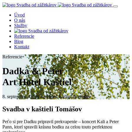
Úvod
O nás
Služby
Referencie
Blog
Kontakt
Referencie
Dadka & Peter
Art Hotel Kaštieľ
8. septembra 2023 / Art Hotel Kaštieľ Tomášov
Svadba v kaštieli Tomášov
Peťo si pre Dadku pripravil prekvapenie – koncert Kali a Peter
Pann, ktorí spravili krásnu bodku za celou touto perfektnou