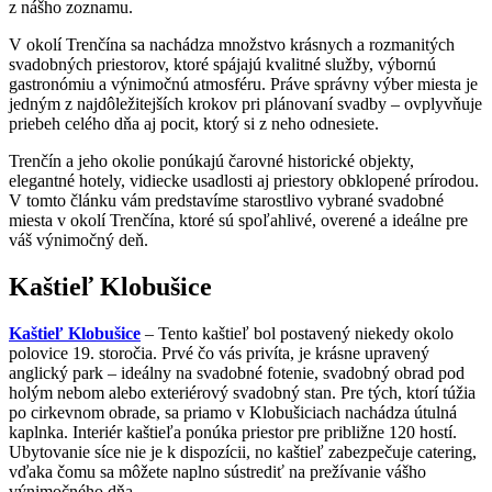
z nášho zoznamu.
V okolí Trenčína sa nachádza množstvo krásnych a rozmanitých
svadobných priestorov, ktoré spájajú kvalitné služby, výbornú
gastronómiu a výnimočnú atmosféru. Práve správny výber miesta je
jedným z najdôležitejších krokov pri plánovaní svadby – ovplyvňuje
priebeh celého dňa aj pocit, ktorý si z neho odnesiete.
Trenčín a jeho okolie ponúkajú čarovné historické objekty,
elegantné hotely, vidiecke usadlosti aj priestory obklopené prírodou.
V tomto článku vám predstavíme starostlivo vybrané svadobné
miesta v okolí Trenčína, ktoré sú spoľahlivé, overené a ideálne pre
váš výnimočný deň.
Kaštieľ Klobušice
Kaštieľ Klobušice
– Tento kaštieľ bol postavený niekedy okolo
polovice 19. storočia. Prvé čo vás privíta, je krásne upravený
anglický park – ideálny na svadobné fotenie, svadobný obrad pod
holým nebom alebo exteriérový svadobný stan. Pre tých, ktorí túžia
po cirkevnom obrade, sa priamo v Klobušiciach nachádza útulná
kaplnka. Interiér kaštieľa ponúka priestor pre približne 120 hostí.
Ubytovanie síce nie je k dispozícii, no kaštieľ zabezpečuje catering,
vďaka čomu sa môžete naplno sústrediť na prežívanie vášho
výnimočného dňa.