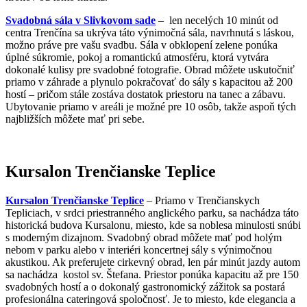
Svadobná sála v Slivkovom sade
– len necelých 10 minút od
centra Trenčína sa ukrýva táto výnimočná sála, navrhnutá s láskou,
možno práve pre vašu svadbu. Sála v obklopení zelene ponúka
úplné súkromie, pokoj a romantickú atmosféru, ktorá vytvára
dokonalé kulisy pre svadobné fotografie. Obrad môžete uskutočniť
priamo v záhrade a plynulo pokračovať do sály s kapacitou až 200
hostí – pričom stále zostáva dostatok priestoru na tanec a zábavu.
Ubytovanie priamo v areáli je možné pre 10 osôb, takže aspoň tých
najbližších môžete mať pri sebe.
Kursalon Trenčianske Teplice
Kursalon Trenčianske Teplice
– Priamo v Trenčianskych
Tepliciach, v srdci priestranného anglického parku, sa nachádza táto
historická budova Kursalonu, miesto, kde sa noblesa minulosti snúbi
s moderným dizajnom. Svadobný obrad môžete mať pod holým
nebom v parku alebo v interiéri koncertnej sály s výnimočnou
akustikou. Ak preferujete cirkevný obrad, len pár minút jazdy autom
sa nachádza kostol sv. Štefana. Priestor ponúka kapacitu až pre 150
svadobných hostí a o dokonalý gastronomický zážitok sa postará
profesionálna cateringová spoločnosť. Je to miesto, kde elegancia a