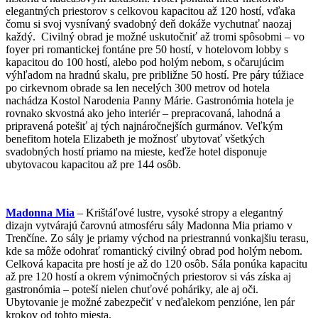
elegantných priestorov s celkovou kapacitou až 120 hostí, vďaka
čomu si svoj vysnívaný svadobný deň dokáže vychutnať naozaj
každý. Civilný obrad je možné uskutočniť až tromi spôsobmi – vo
foyer pri romantickej fontáne pre 50 hostí, v hotelovom lobby s
kapacitou do 100 hostí, alebo pod holým nebom, s očarujúcim
výhľadom na hradnú skalu, pre približne 50 hostí. Pre páry túžiace
po cirkevnom obrade sa len necelých 300 metrov od hotela
nachádza Kostol Narodenia Panny Márie. Gastronómia hotela je
rovnako skvostná ako jeho interiér – prepracovaná, lahodná a
pripravená potešiť aj tých najnáročnejších gurmánov. Veľkým
benefitom hotela Elizabeth je možnosť ubytovať všetkých
svadobných hostí priamo na mieste, keďže hotel disponuje
ubytovacou kapacitou až pre 144 osôb.
Madonna Mia
– Krištáľové lustre, vysoké stropy a elegantný
dizajn vytvárajú čarovnú atmosféru sály Madonna Mia priamo v
Trenčíne. Zo sály je priamy východ na priestrannú vonkajšiu terasu,
kde sa môže odohrať romantický civilný obrad pod holým nebom.
Celková kapacita pre hostí je až do 120 osôb. Sála ponúka kapacitu
až pre 120 hostí a okrem výnimočných priestorov si vás získa aj
gastronómia – poteší nielen chuťové poháriky, ale aj oči.
Ubytovanie je možné zabezpečiť v neďalekom penzióne, len pár
krokov od tohto miesta.