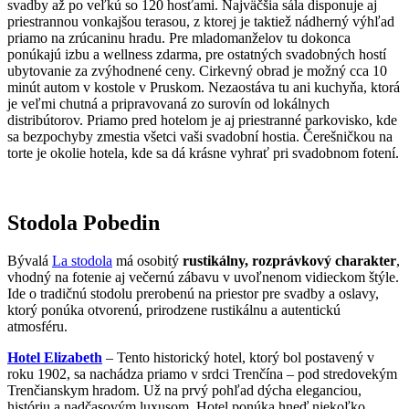
svadby až po veľkú so 120 hosťami. Najväčšia sála disponuje aj
priestrannou vonkajšou terasou, z ktorej je taktiež nádherný výhľad
priamo na zrúcaninu hradu. Pre mladomanželov tu dokonca
ponúkajú izbu a wellness zdarma, pre ostatných svadobných hostí
ubytovanie za zvýhodnené ceny. Cirkevný obrad je možný cca 10
minút autom v kostole v Pruskom. Nezaostáva tu ani kuchyňa, ktorá
je veľmi chutná a pripravovaná zo surovín od lokálnych
distribútorov. Priamo pred hotelom je aj priestranné parkovisko, kde
sa bezpochyby zmestia všetci vaši svadobní hostia. Čerešničkou na
torte je okolie hotela, kde sa dá krásne vyhrať pri svadobnom fotení.
Stodola Pobedin
Bývalá
La stodola
má osobitý
rustikálny, rozprávkový charakter
,
vhodný na fotenie aj večernú zábavu v uvoľnenom vidieckom štýle.
Ide o tradičnú stodolu prerobenú na priestor pre svadby a oslavy,
ktorý ponúka otvorenú, prirodzene rustikálnu a autentickú
atmosféru.
Hotel Elizabeth
– Tento historický hotel, ktorý bol postavený v
roku 1902, sa nachádza priamo v srdci Trenčína – pod stredovekým
Trenčianskym hradom. Už na prvý pohľad dýcha eleganciou,
históriu a nadčasovým luxusom. Hotel ponúka hneď niekoľko