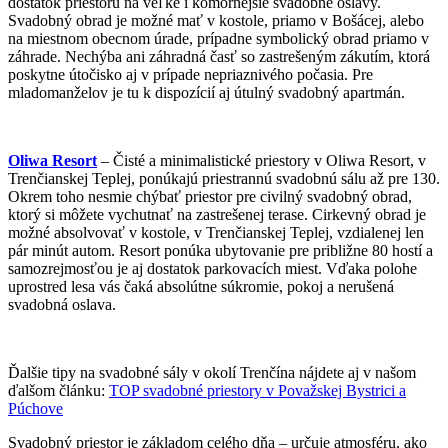
dostatok priestoru na veľké i komornejšie svadobné oslavy.
Svadobný obrad je možné mať v kostole, priamo v Bošácej, alebo
na miestnom obecnom úrade, prípadne symbolický obrad priamo v
záhrade. Nechýba ani záhradná časť so zastrešeným zákutím, ktorá
poskytne útočisko aj v prípade nepriaznivého počasia. Pre
mladomanželov je tu k dispozícií aj útulný svadobný apartmán.
Oliwa Resort
– Čisté a minimalistické priestory v Oliwa Resort, v
Trenčianskej Teplej, ponúkajú priestrannú svadobnú sálu až pre 130.
Okrem toho nesmie chýbať priestor pre civilný svadobný obrad,
ktorý si môžete vychutnať na zastrešenej terase. Cirkevný obrad je
možné absolvovať v kostole, v Trenčianskej Teplej, vzdialenej len
pár minút autom. Resort ponúka ubytovanie pre približne 80 hostí a
samozrejmosťou je aj dostatok parkovacích miest. Vďaka polohe
uprostred lesa vás čaká absolútne súkromie, pokoj a nerušená
svadobná oslava.
Ďalšie tipy na svadobné sály v okolí Trenčína nájdete aj v našom
ďalšom článku:
TOP svadobné priestory v Považskej Bystrici a
Púchove
Svadobný priestor je základom celého dňa – určuje atmosféru, ako