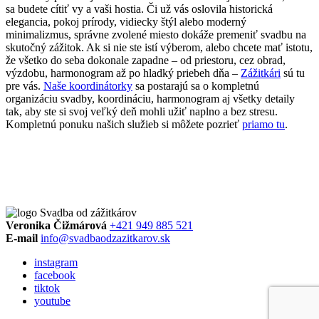
sa budete cítiť vy a vaši hostia. Či už vás oslovila historická
elegancia, pokoj prírody, vidiecky štýl alebo moderný
minimalizmus, správne zvolené miesto dokáže premeniť svadbu na
skutočný zážitok. Ak si nie ste istí výberom, alebo chcete mať istotu,
že všetko do seba dokonale zapadne – od priestoru, cez obrad,
výzdobu, harmonogram až po hladký priebeh dňa –
Zážitkári
sú tu
pre vás.
Naše koordinátorky
sa postarajú sa o kompletnú
organizáciu svadby, koordináciu, harmonogram aj všetky detaily
tak, aby ste si svoj veľký deň mohli užiť naplno a bez stresu.
Kompletnú ponuku našich služieb si môžete pozrieť
priamo tu
.
Veronika Čižmárová
+421 949 885 521
E-mail
info@svadbaodzazitkarov.sk
instagram
facebook
tiktok
youtube