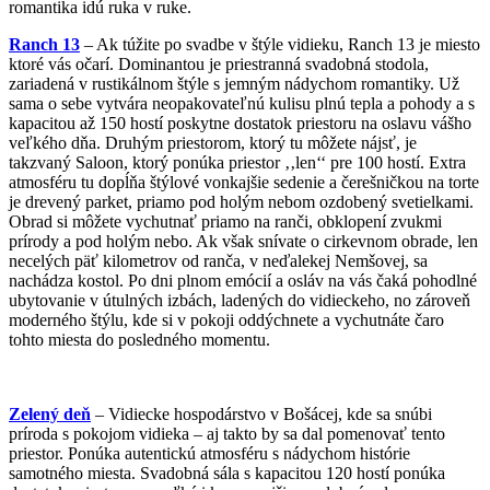
romantika idú ruka v ruke.
Ranch 13
– Ak túžite po svadbe v štýle vidieku, Ranch 13 je miesto
ktoré vás očarí. Dominantou je priestranná svadobná stodola,
zariadená v rustikálnom štýle s jemným nádychom romantiky. Už
sama o sebe vytvára neopakovateľnú kulisu plnú tepla a pohody a s
kapacitou až 150 hostí poskytne dostatok priestoru na oslavu vášho
veľkého dňa. Druhým priestorom, ktorý tu môžete nájsť, je
takzvaný Saloon, ktorý ponúka priestor ‚‚len‘‘ pre 100 hostí. Extra
atmosféru tu dopĺňa štýlové vonkajšie sedenie a čerešničkou na torte
je drevený parket, priamo pod holým nebom ozdobený svetielkami.
Obrad si môžete vychutnať priamo na ranči, obklopení zvukmi
prírody a pod holým nebo. Ak však snívate o cirkevnom obrade, len
necelých päť kilometrov od ranča, v neďalekej Nemšovej, sa
nachádza kostol. Po dni plnom emócií a osláv na vás čaká pohodlné
ubytovanie v útulných izbách, ladených do vidieckeho, no zároveň
moderného štýlu, kde si v pokoji oddýchnete a vychutnáte čaro
tohto miesta do posledného momentu.
Zelený deň
– Vidiecke hospodárstvo v Bošácej, kde sa snúbi
príroda s pokojom vidieka – aj takto by sa dal pomenovať tento
priestor. Ponúka autentickú atmosféru s nádychom histórie
samotného miesta. Svadobná sála s kapacitou 120 hostí ponúka