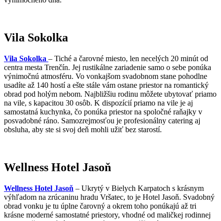
Vila Sokolka
Vila Sokolka
– Tiché a čarovné miesto, len necelých 20 minút od
centra mesta Trenčín. Jej rustikálne zariadenie samo o sebe ponúka
výnimočnú atmosféru. Vo vonkajšom svadobnom stane pohodlne
usadíte až 140 hostí a ešte stále vám ostane priestor na romantický
obrad pod holým nebom. Najbližšiu rodinu môžete ubytovať priamo
na vile, s kapacitou 30 osôb. K dispozícií priamo na vile je aj
samostatná kuchynka, čo ponúka priestor na spoločné raňajky v
posvadobné ráno. Samozrejmosťou je profesionálny catering aj
obsluha, aby ste si svoj deň mohli užiť bez starostí.
Wellness Hotel Jasoň
Wellness Hotel Jasoň
– Ukrytý v Bielych Karpatoch s krásnym
výhľadom na zrúcaninu hradu Vršatec, to je Hotel Jasoň. Svadobný
obrad vonku je tu úplne čarovný a okrem toho ponúkajú až tri
krásne moderné samostatné priestory, vhodné od maličkej rodinnej