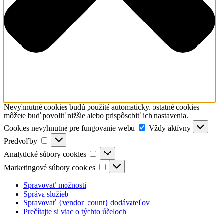
Nevyhnutné cookies budú použité automaticky, ostatné cookies
môžete buď povoliť nižšie alebo prispôsobiť ich nastavenia.
Cookies
Cookies nevyhnutné pre fungovanie webu
Vždy aktívny
nevyhnutné
Predvoľby
Predvoľby
pre
Analytické
fungovanie
Analytické súbory cookies
súbory
webu
Marketingové
Marketingové súbory cookies
cookies
súbory
cookies
Spravovať možnosti
Správa služieb
Spravovať {vendor_count} dodávateľov
Prečítajte si viac o týchto účeloch